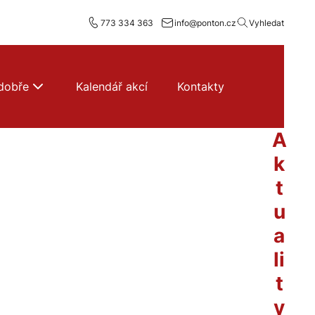
773 334 363
info@ponton.cz
Vyhledat
dobře
Kalendář akcí
Kontakty
A
k
t
u
a
li
t
y