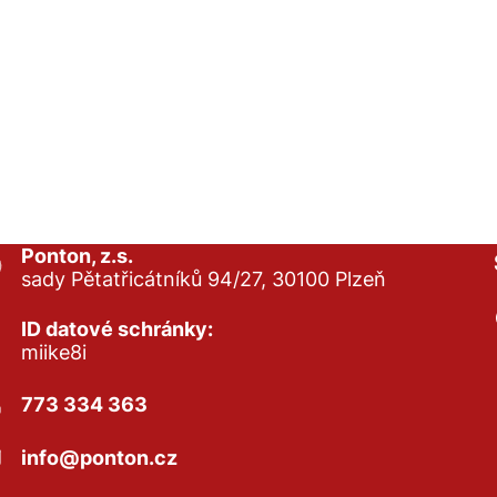
Ponton, z.s.
sady Pětatřicátníků 94/27, 30100 Plzeň
ID datové schránky:
miike8i
773 334 363
info@ponton.cz