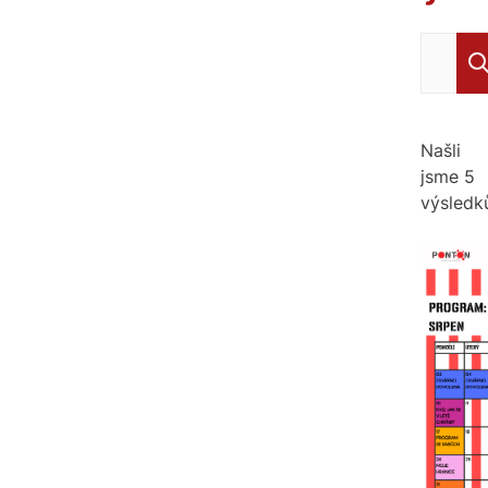
Zadejte h
Našli
jsme
5
výsledk