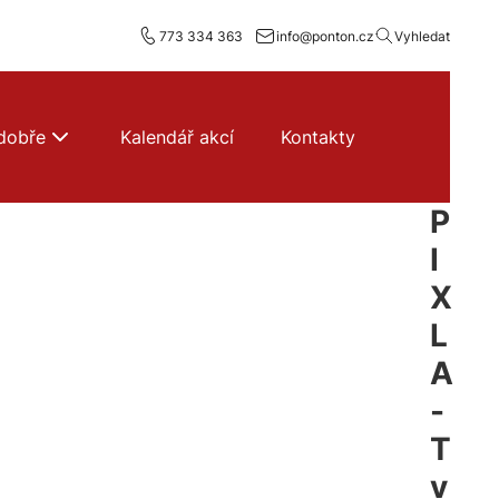
773 334 363
info@ponton.cz
Vyhledat
dobře
Kalendář akcí
Kontakty
P
I
X
L
A
-
T
v