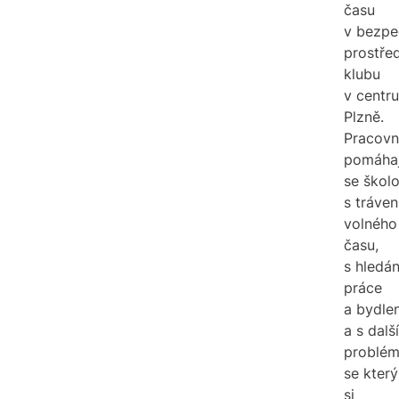
času
v bezp
prostřed
klubu
v centru
Plzně.
Pracovn
pomáhaj
se školo
s tráve
volného
času,
s hledá
práce
a bydlen
a s dalš
problém
se kter
si