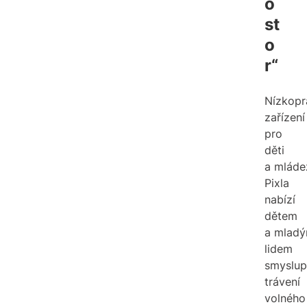
o
st
o
r“
Nízkopr
zařízení
pro
děti
a mláde
Pixla
nabízí
dětem
a mlad
lidem
smyslup
trávení
volného