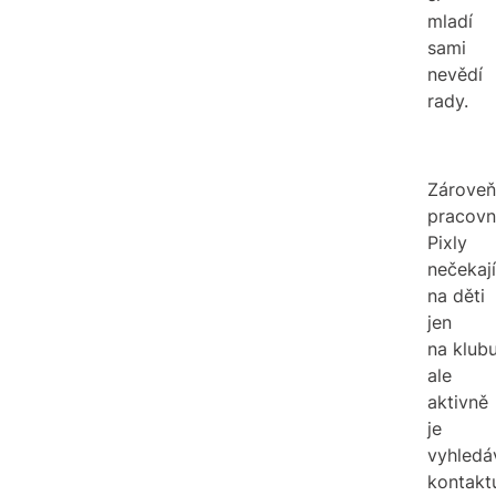
mladí
sami
nevědí
rady.
Zároveň
pracovn
Pixly
nečekají
na děti
jen
na klubu
ale
aktivně
je
vyhledáv
kontaktu